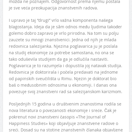
možda ne poznajem. Odgovornost prema njemu postala
je sve veća preokupacija znanstvenih radova.
I upravo je taj “drugi” vrlo važna komponenta našega
blagostanja. Ideja da je sâm odnos među ljudima također
golemo dobro zapravo je vrlo prirodna. Na tom su polju
zauzete su mnogi znanstvenici. Jedna od njih je mlada
redovnica salezijanka. Njezina poglavarica ju je poslala
na studij ekonomije za potrebe samostana, no ona se
tako oduševila studijem da ga je odlučila nastaviti.
Poglavarica je to razumjela i dopustila joj natavak studija.
Redovnica je doktorirala i počela predavati na jednome
od papinskih sveučilišta u Rimu. Njezin je doktorat bio
baš o međusobnim odnosima u ekonomiji. I danas ona
povezuje svoj znanstveni rad sa salezijanskom karizmom.
Posljednjih 15 godina u društvenim znanostima rodila se
nova literatura o povezanosti ekonomije i sreće. Čak je
pokrenut novi znanstveni časopis «The Journal of
Happiness Studies» koji objavljuje znanstvene radove o
sreći. Dosad su na stotine znanstvenih članaka objavljene