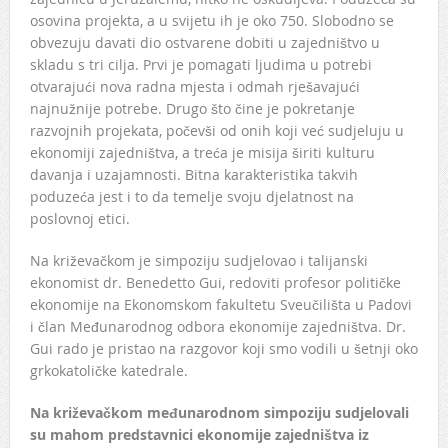
osovina projekta, a u svijetu ih je oko 750. Slobodno se
obvezuju davati dio ostvarene dobiti u zajedništvo u
skladu s tri cilja. Prvi je pomagati ljudima u potrebi
otvarajući nova radna mjesta i odmah rješavajući
najnužnije potrebe. Drugo što čine je pokretanje
razvojnih projekata, počevši od onih koji već sudjeluju u
ekonomiji zajedništva, a treća je misija širiti kulturu
davanja i uzajamnosti. Bitna karakteristika takvih
poduzeća jest i to da temelje svoju djelatnost na
poslovnoj etici.
Na križevačkom je simpoziju sudjelovao i talijanski
ekonomist dr. Benedetto Gui, redoviti profesor političke
ekonomije na Ekonomskom fakultetu Sveučilišta u Padovi
i član Međunarodnog odbora ekonomije zajedništva. Dr.
Gui rado je pristao na razgovor koji smo vodili u šetnji oko
grkokatoličke katedrale.
Na križevačkom međunarodnom simpoziju sudjelovali
su mahom predstavnici ekonomije zajedništva iz