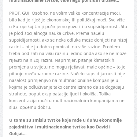
multinacionalne tvrtke, više nego politika i države…
PROF. GUI: Osobno, ne volim velike koncentracije moći,
bilo kad je riječ je ekonomskoj ili političkoj moći. Sve više
u Europskoj Uniji počinjemo govoriti o supsidijarnosti, što
je plod socijalnoga nauka Crkve. Prema načelu
supsidijarnosti, ako se neka odluka može donijeti na nižoj
razini – nije ju dobro pomicati na više razine. Problem
treba podizati na višu razinu jedino onda ako se ne može
riješiti na nižoj razini. Naprimjer, pitanje klimatskih
promjena u svijetu ne mogu rješavati male općine – to je
pitanje međunarodne razine. Načelo supsidijarnosti nije
nažalost primjenjivo na multinacionalne kompanije u
kojima je odlučivanje tako centralizirano da se događaju
strahote, poput eksploatacije ljudi i okoliša. Tolika
koncentracija moći u multinacionalnim kompanijama ne
služi općemu dobru.
U tome su smislu tvrtke koje rade u duhu ekonomije
zajedništva i multinacionalne tvrtke kao David i
Golijat…