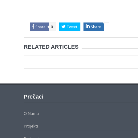
Share
Tweet
Share
0
RELATED ARTICLES
Prečaci
O Nama
Projekti