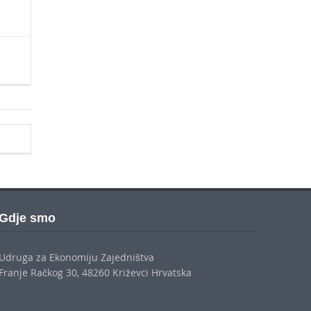
Gdje smo
Udruga za Ekonomiju Zajedništva
Franje Račkog 30, 48260 Križevci Hrvatska