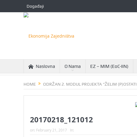
Događaji
Naslovna
O Nama
EZ – MIM (EoC-IIN)
HOME
ODRŽAN 2. MODUL PROJEKTA “ŽELIM (P)OSTAT
20170218_121012
on:
February 21, 2017
In: