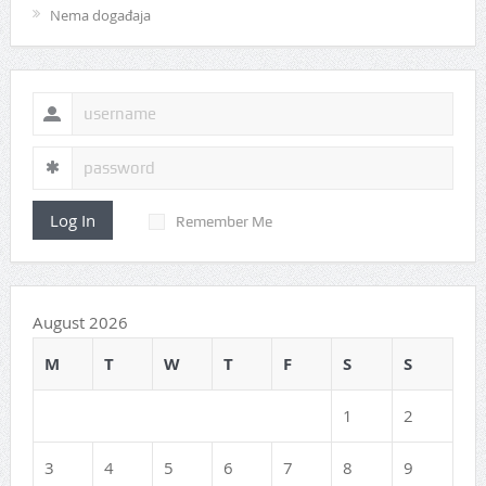
Nema događaja
Log In
Remember Me
August 2026
M
T
W
T
F
S
S
1
2
3
4
5
6
7
8
9