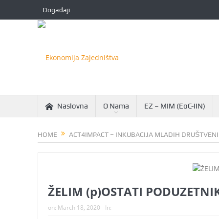
Događaji
Naslovna
O Nama
EZ – MIM (EoC-IIN)
HOME
ACT4IMPACT – INKUBACIJA MLADIH DRUŠTVEN
ŽELIM (p)OSTATI PODUZETNI
on:
March 18, 2020
In: