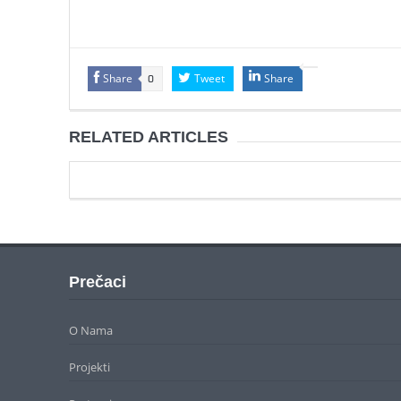
Share
Tweet
Share
0
RELATED ARTICLES
Prečaci
O Nama
Projekti