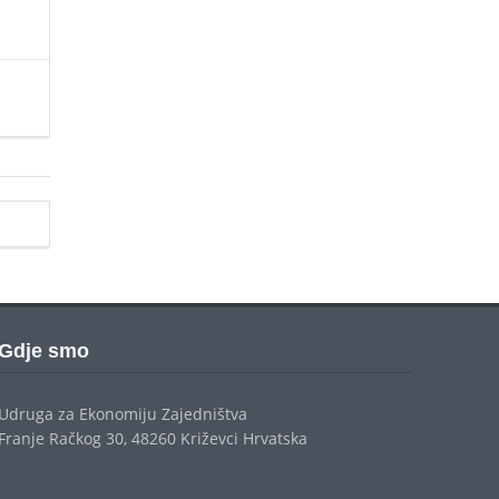
Gdje smo
Udruga za Ekonomiju Zajedništva
Franje Račkog 30, 48260 Križevci Hrvatska