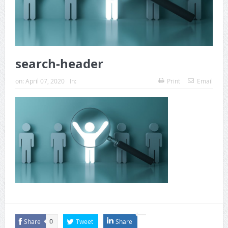
search-header
on:
April 07, 2020
In:
Print
Email
Share
Tweet
Share
0