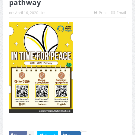
pathway
on:
April 16, 2020
In:
Print
Email