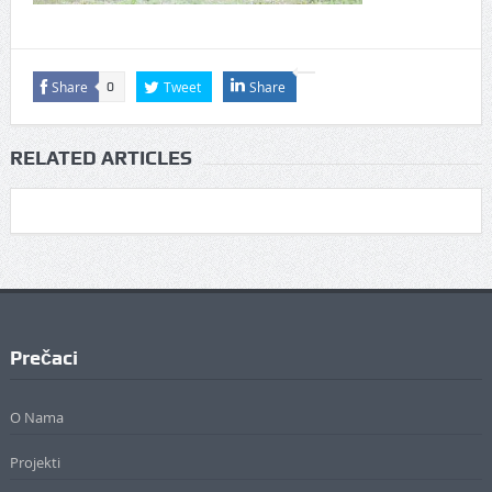
Share
Tweet
Share
0
RELATED ARTICLES
Prečaci
O Nama
Projekti