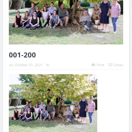
001-200
on:
October 01, 2021
In:
Print
Email