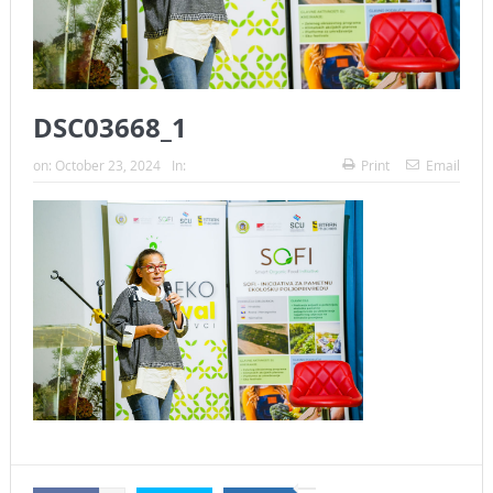
DSC03668_1
on:
October 23, 2024
In:
Print
Email