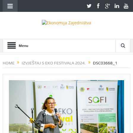
Menu
HOME
IZVJEŠTAJ S EKO FESTIVALA 2024.
DSC03668_1