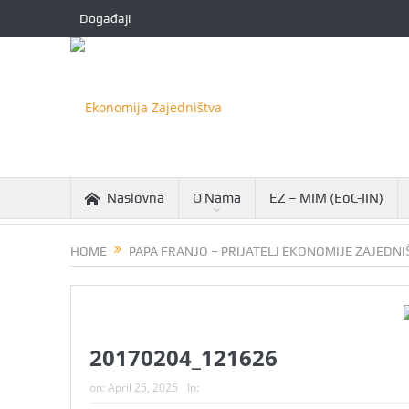
Događaji
Naslovna
O Nama
EZ – MIM (EoC-IIN)
HOME
PAPA FRANJO – PRIJATELJ EKONOMIJE ZAJEDNI
20170204_121626
on:
April 25, 2025
In: