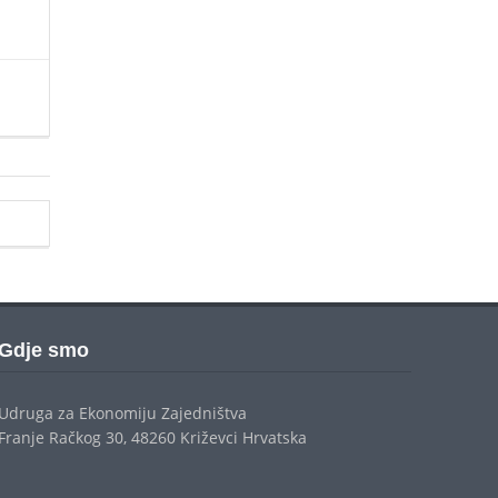
Gdje smo
Udruga za Ekonomiju Zajedništva
Franje Račkog 30, 48260 Križevci Hrvatska