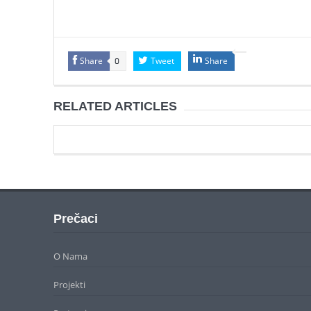
Share
Tweet
Share
0
RELATED ARTICLES
Prečaci
O Nama
Projekti