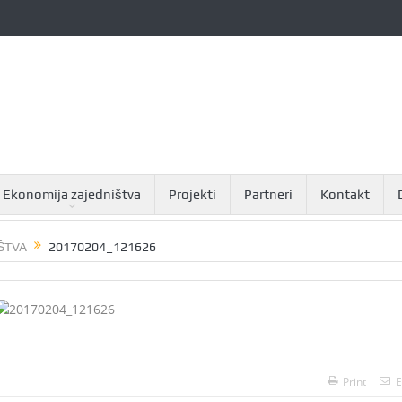
Ekonomija zajedništva
Projekti
Partneri
Kontakt
ŠTVA
20170204_121626
Print
E