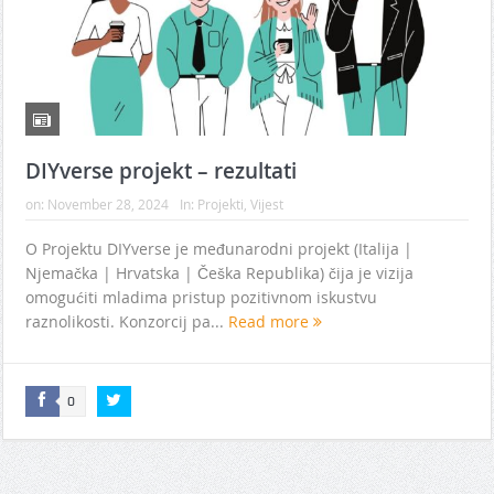
DIYverse projekt – rezultati
on:
November 28, 2024
In:
Projekti
,
Vijest
O Projektu DIYverse je međunarodni projekt (Italija |
Njemačka | Hrvatska | Češka Republika) čija je vizija
omogućiti mladima pristup pozitivnom iskustvu
raznolikosti. Konzorcij pa...
Read more
0