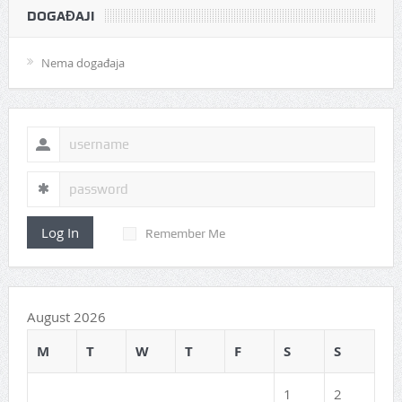
DOGAĐAJI
Nema događaja
Log In
Remember Me
August 2026
M
T
W
T
F
S
S
1
2