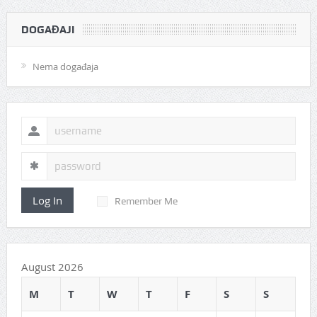
DOGAĐAJI
Nema događaja
Log In
Remember Me
August 2026
M
T
W
T
F
S
S