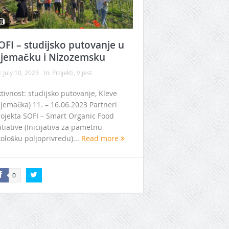
OFI – studijsko putovanje u
jemačku i Nizozemsku
:
July 10, 2023
In:
Projekti
,
Vijest
tivnost: studijsko putovanje, Kleve
jemačka) 11. – 16.06.2023 Partneri
ojekta SOFI – Smart Organic Food
itiative (Inicijativa za pametnu
ološku poljoprivredu)...
Read more
0