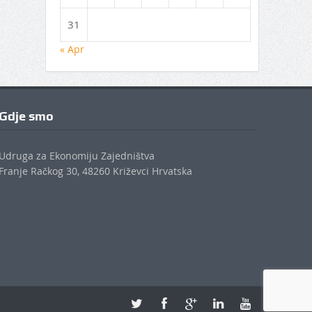
31
« Apr
Gdje smo
Udruga za Ekonomiju Zajedništva
Franje Račkog 30, 48260 Križevci Hrvatska