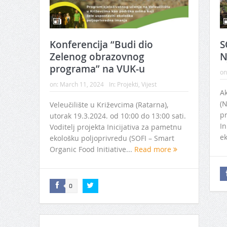
Konferencija “Budi dio
S
Zelenog obrazovnog
N
programa” na VUK-u
on
on:
March 11, 2024
In:
Projekti
,
Vijest
Ak
(N
Veleučilište u Križevcima (Ratarna),
pr
utorak 19.3.2024. od 10:00 do 13:00 sati.
In
Voditelj projekta Inicijativa za pametnu
ek
ekološku poljoprivredu (SOFI – Smart
Organic Food Initiative...
Read more
0