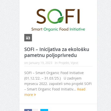
SOFI – Inicijativa za ekološku
pametnu poljoprivredu
on:
January 19, 2023
In:
Projekti
,
Vijest
SOFI – Smart Organic Food Initiative
(01.12.’22. – 31.03.’25.) U zadnjem
mjesecu 2022. započeli smo projekt SOFI
– Smart Organic Food Initiativ...
Read
more