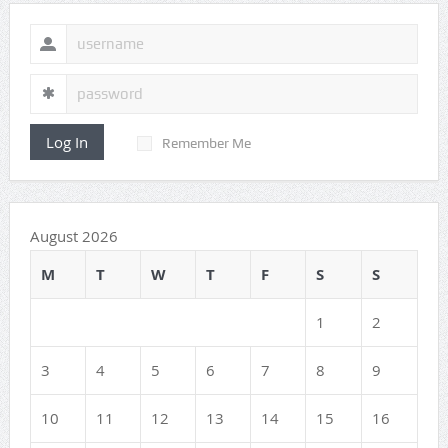
Log In
Remember Me
August 2026
M
T
W
T
F
S
S
1
2
3
4
5
6
7
8
9
10
11
12
13
14
15
16