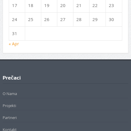
17
18
19
20
21
22
23
24
25
26
27
28
29
30
31
« Apr
Prečaci
O Nama
Projekti
Partneri
Kontakt