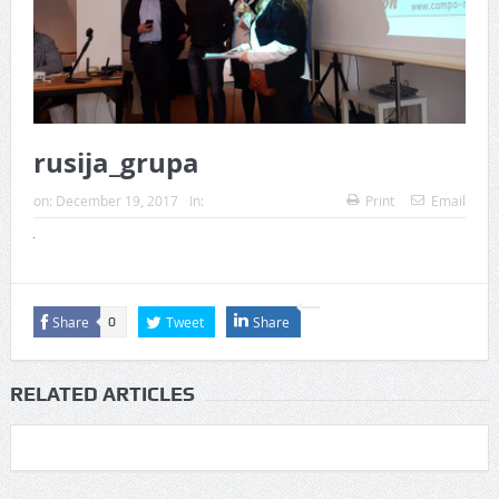
rusija_grupa
on:
December 19, 2017
In:
Print
Email
Share
Tweet
Share
0
RELATED ARTICLES