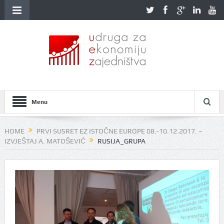
Menu
HOME
PRVI SUSRET EZ ISTOČNE EUROPE 08.-10.12.2017. –
IZVJEŠTAJ A. MATOŠEVIĆ
RUSIJA_GRUPA