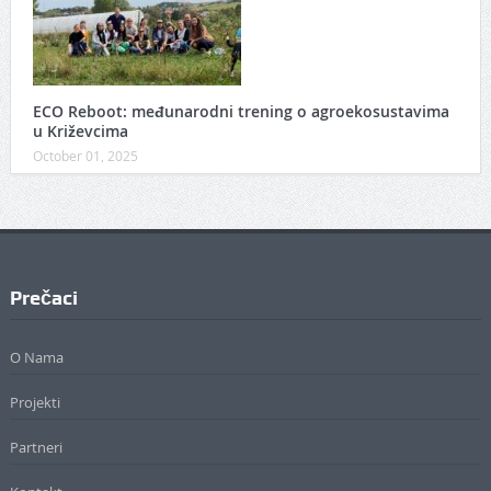
ECO Reboot: međunarodni trening o agroekosustavima
u Križevcima
October 01, 2025
Prečaci
O Nama
Projekti
Partneri