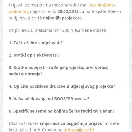
Prijaviti se možete na međunarodni mail
eoc.iin@edc-
online.org
najkasnije do
28.02.2018
., a na Booster Weeku
sudjelovati će 15
najboljih projekata
…
Uz prijavu, u maksimalno 1200 riječi treba opisati:
1. Zašto želite sudjelovati?
2. Kratki opis aktivnosti?
3. Kratka povijest – rođenje projekta, prvi koraci,
sadašnje stanje?
4. Opišite pozitivan društveni utjecaj svog projekta?
5. Vaša očekivanja od BOOSTER weeka?
6. Specifične teme na kojima želite raditi taj tjedan?
Ukoliko trebate
smjernice za uspješniju prijavu
, možete
kontaktirati hub_Croatia na
udruga@uez.hr