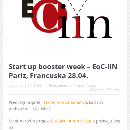
Start up booster week – EoC-IIN
Pariz, Francuska 28.04.
on:
January 29, 2018
In:
Poduzetnistvo
,
Projekti
,
Vijest
Print
Email
Predragi prijatelji
Ekonomije zajedništva
, kao i svi
poduzetnici i aktivisti,
Međunarodni projekt
EoC-IIN
i
#hub_Croatia
pozivaju Vas
na