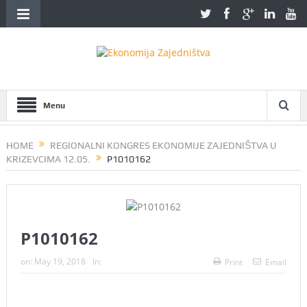
Menu
HOME
REGIONALNI KONGRES EKONOMIJE ZAJEDNIŠTVA U
KRIZEVCIMA 12.05.
P1010162
P1010162
on:
May 19, 2018
In:
Print
Email