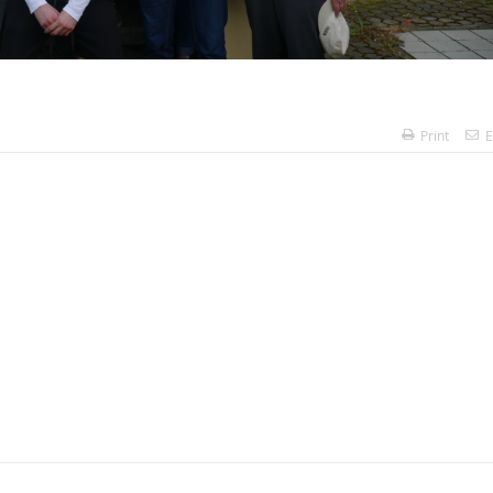
Print
E