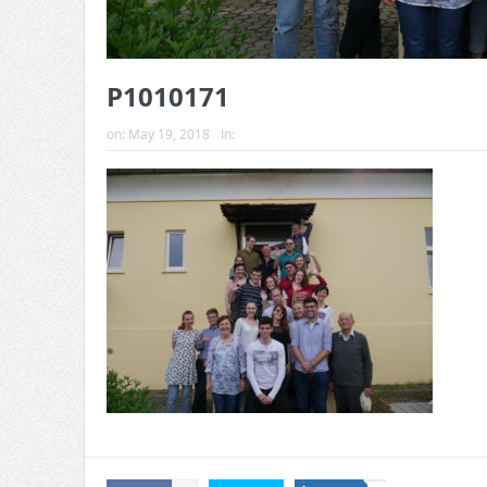
P1010171
on:
May 19, 2018
In: