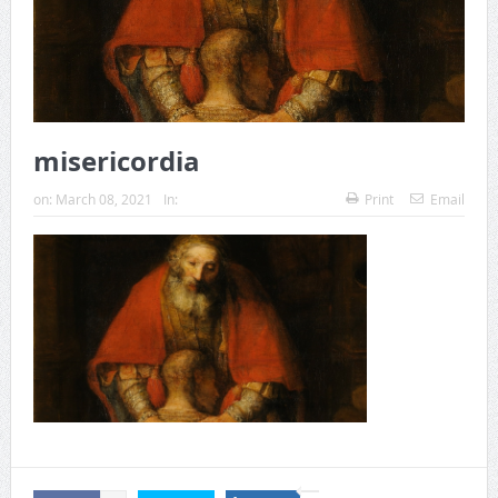
misericordia
on:
March 08, 2021
In:
Print
Email