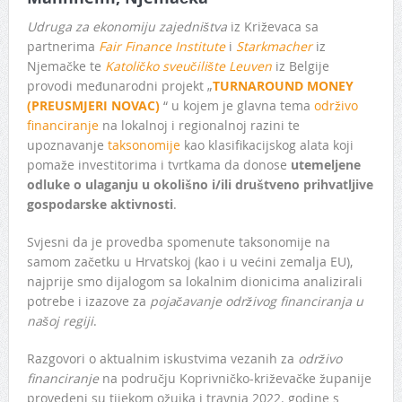
Udruga za ekonomiju zajedništva
iz Križevaca sa
partnerima
Fair Finance Institute
i
Starkmacher
iz
Njemačke te
Katoličko sveučilište Leuven
iz Belgije
provodi međunarodni projekt „
TURNAROUND MONEY
(PREUSMJERI NOVAC)
“ u kojem je glavna tema
održivo
financiranje
na lokalnoj i regionalnoj razini te
upoznavanje
taksonomije
kao klasifikacijskog alata koji
pomaže investitorima i tvrtkama da donose
utemeljene
odluke o ulaganju u okolišno i/ili društveno prihvatljive
gospodarske aktivnosti
.
Svjesni da je provedba spomenute taksonomije na
samom začetku u Hrvatskoj (kao i u većini zemalja EU),
najprije smo dijalogom sa lokalnim dionicima analizirali
potrebe i izazove za
pojačavanje održivog financiranja u
našoj regiji
.
Razgovori o aktualnim iskustvima vezanih za
održivo
financiranje
na području Koprivničko-križevačke županije
provedeni su tijekom ožujka i travnja 2022. godine s