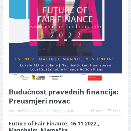
Budućnost pravednih financija:
Preusmjeri novac
on:
October 19, 2022
In:
Projekti
,
Vijest
Print
Email
Future of Fair Finance, 16.11.2022.,
Mannheim, Njemačka