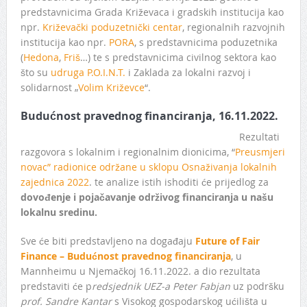
predstavnicima Grada Križevaca i gradskih institucija kao
npr.
Križevački poduzetnički centar
, regionalnih razvojnih
institucija kao npr.
PORA
, s predstavnicima poduzetnika
(
Hedona
,
Friš
…) te s predstavnicima civilnog sektora kao
što su
udruga P.O.I.N.T.
i Zaklada za lokalni razvoj i
solidarnost „
Volim Križevce
“.
Budućnost pravednog financiranja, 16.11.2022.
Rezultati
razgovora s lokalnim i regionalnim dionicima, “
Preusmjeri
novac” radionice održane u sklopu Osnaživanja lokalnih
zajednica 2022
. te analize istih ishoditi će prijedlog za
dovođenje i pojačavanje održivog financiranja u našu
lokalnu sredinu.
Sve će biti predstavljeno na događaju
Future of Fair
Finance – Budućnost pravednog financiranja
, u
Mannheimu u Njemačkoj 16.11.2022. a dio rezultata
predstaviti će p
redsjednik UEZ-a Peter Fabjan
uz podršku
prof. Sandre Kantar
s Visokog gospodarskog ućilišta u