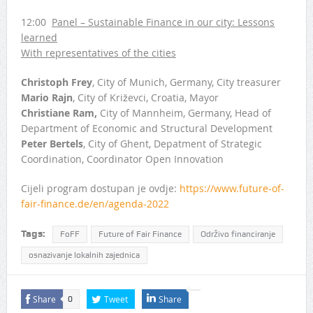
12:00
Panel – Sustainable Finance in our city: Lessons
learned
With representatives of the cities
Christoph Frey
, City of Munich, Germany, City treasurer
Mario Rajn
, City of Križevci, Croatia, Mayor
Christiane Ram,
City of Mannheim, Germany, Head of
Department of Economic and Structural Development
Peter Bertels
, City of Ghent, Depatment of Strategic
Coordination, Coordinator Open Innovation
Cijeli program dostupan je ovdje:
https://www.future-of-
fair-finance.de/en/agenda-2022
Tags:
FoFF
Future of Fair Finance
Održivo financiranje
osnazivanje lokalnih zajednica
Share
Tweet
Share
0