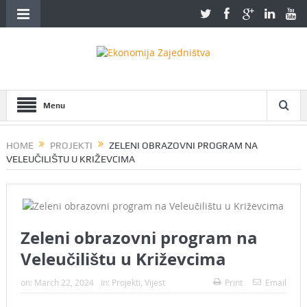
Menu
HOME
PROJEKTI
ZELENI OBRAZOVNI PROGRAM NA
VELEUČILIŠTU U KRIŽEVCIMA
Zeleni obrazovni program na
Veleučilištu u Križevcima
on:
March 22, 2024
In:
Projekti
,
Vijest
Print
Email