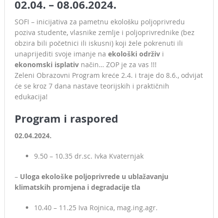
02.04. – 08.06.2024.
SOFI – inicijativa za pametnu ekološku poljoprivredu
poziva studente, vlasnike zemlje i poljoprivrednike (bez
obzira bili početnici ili iskusni) koji žele pokrenuti ili
unaprijediti svoje imanje na
ekološki održiv
i
ekonomski isplativ
način… ZOP je za vas !!!
Zeleni Obrazovni Program kreće 2.4. i traje do 8.6., odvijat
će se kroz 7 dana nastave teorijskih i praktičnih
edukacija!
Program i raspored
02.04.2024.
9.50 – 10.35 dr.sc. Ivka Kvaternjak
–
Uloga ekološke poljoprivrede u ublažavanju
klimatskih promjena i degradacije tla
10.40 – 11.25 Iva Rojnica, mag.ing.agr.