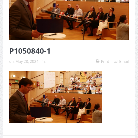
P1050840-1
on:
May 28, 2024
In:
Print
Email