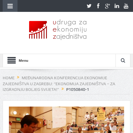
Menu
HOME
MEĐUNARODNA KONFERENCIJA EKONOMIJE
ZAJEDNIŠTVA U ZAGREBU: “EKONOMIJA ZAJEDNIŠTVA – ZA
IZGRADNJU BOLJEG SVIJETA!”
P1050840-1