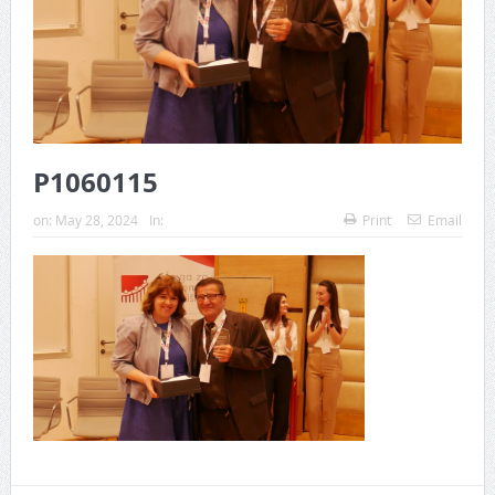
P1060115
on:
May 28, 2024
In:
Print
Email