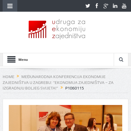
Menu
HOME
MEĐUNARODNA KONFERENCIJA EKONOMIJE
ZAJEDNIŠTVA U ZAGREBU: “EKONOMIJA ZAJEDNIŠTVA – ZA
IZGRADNJU BOLJEG SVIJETA!”
P1060115