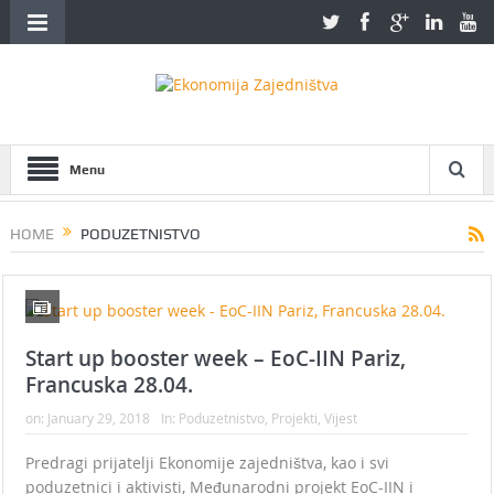
Menu
HOME
PODUZETNISTVO
Start up booster week – EoC-IIN Pariz,
Francuska 28.04.
on:
January 29, 2018
In:
Poduzetnistvo
,
Projekti
,
Vijest
Predragi prijatelji Ekonomije zajedništva, kao i svi
poduzetnici i aktivisti, Međunarodni projekt EoC-IIN i