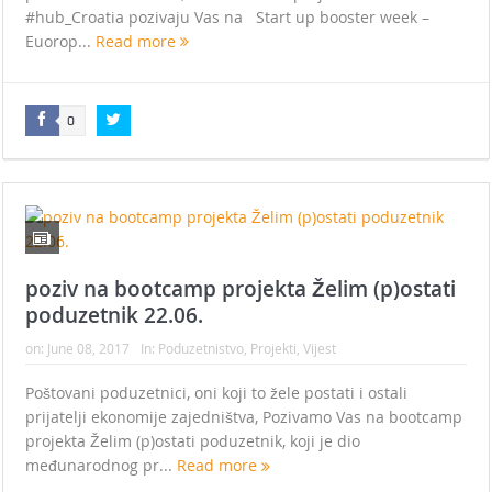
#hub_Croatia pozivaju Vas na Start up booster week –
Euorop...
Read more
0
poziv na bootcamp projekta Želim (p)ostati
poduzetnik 22.06.
on:
June 08, 2017
In:
Poduzetnistvo
,
Projekti
,
Vijest
Poštovani poduzetnici, oni koji to žele postati i ostali
prijatelji ekonomije zajedništva, Pozivamo Vas na bootcamp
projekta Želim (p)ostati poduzetnik, koji je dio
međunarodnog pr...
Read more