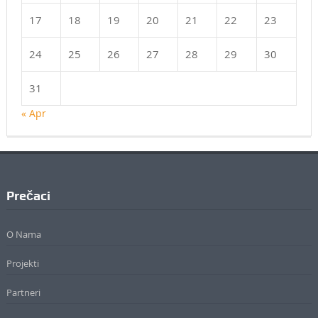
17
18
19
20
21
22
23
24
25
26
27
28
29
30
31
« Apr
Prečaci
O Nama
Projekti
Partneri