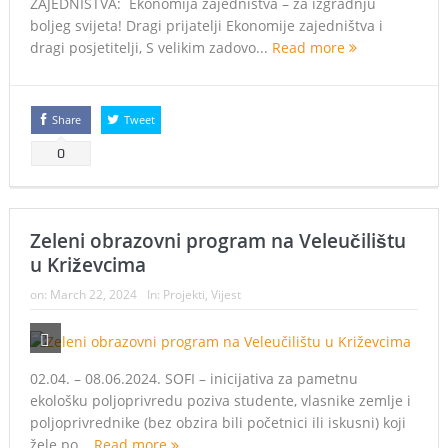
ZAJEDNIŠTVA: Ekonomija zajedništva – za izgradnju
boljeg svijeta! Dragi prijatelji Ekonomije zajedništva i
dragi posjetitelji, S velikim zadovo...
Read more
Share
Tweet
0
Zeleni obrazovni program na Veleučilištu
u Križevcima
on:
March 22, 2024
In:
Projekti
,
Vijest
02.04. – 08.06.2024. SOFI – inicijativa za pametnu
ekološku poljoprivredu poziva studente, vlasnike zemlje i
poljoprivrednike (bez obzira bili početnici ili iskusni) koji
žele po...
Read more