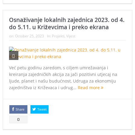
Osnaživanje lokalnih zajednica 2023. od 4.
do 5.11. u Križevcima i preko ekrana
on:
October 25, 2023
In:
Projekti
,
Vijest
Već petu godinu zaredom, s ciljem umrežavanja i
kreiranja zajedničkih akcija za jači pozitivni utjecaj na
ljude, planet i našu budućnost, Udruga za ekonomiju
zajedništva iz Križevaca i udrug...
Read more
Share
Tweet
0