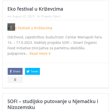
Eko festival u Križevcima
on:
August 22, 2023
In:
Projekti
,
Vijest
Održivost, zajedništvo, budućnost: Centar Mariapoli Faro,
15. – 17.9.2023. Voditelj projekta SOFI – Smart Organic
Food Initiative (Inicijativa za pametnu ekološku
poljoprivre...
Read more
Share
Tweet
0
SOFI – studijsko putovanje u Njemačku i
Nizozemsku