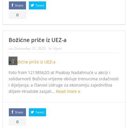
Share
Tweet
0
Božićne priče iz UEZ-a
on:
December 31, 2023
In:
Vijest
Foto from 12138562O at Pixabay Nadahnuće u akciji i
solidarnosti Božićno vrijeme obiluje trenucima srdačnosti
i dijeljenja, a članovi Udruge za ekonomiju zajedništva
diljem Hrvatske zasjali...
Read more
Share
Tweet
0