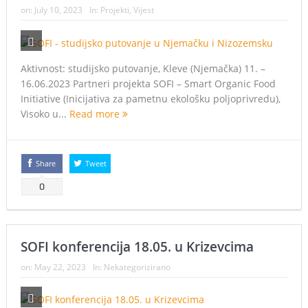
on:
July 10, 2023
In:
Projekti
,
Vijest
Aktivnost: studijsko putovanje, Kleve (Njemačka) 11. –
16.06.2023 Partneri projekta SOFI – Smart Organic Food
Initiative (Inicijativa za pametnu ekološku poljoprivredu),
Visoko u...
Read more
Share
Tweet
0
SOFI konferencija 18.05. u Krizevcima
on:
May 22, 2023
In:
Nekategorizirano