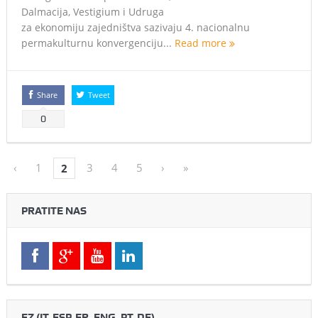
Dalmacija, Vestigium i Udruga
za ekonomiju zajedništva sazivaju 4. nacionalnu
permakulturnu konvergenciju...
Read more
Share
Tweet
0
‹
1
3
4
5
›
»
2
PRATITE NAS
EZ (IT, ESP, FR, ENG, PT, DE)