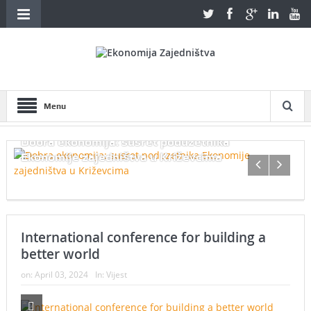
Menu
Dobra ekonomija: susret poduzetnika
Ekonomije zajedništva u Križevcima
International conference for building a
better world
on:
April 03, 2024
In:
Vijest