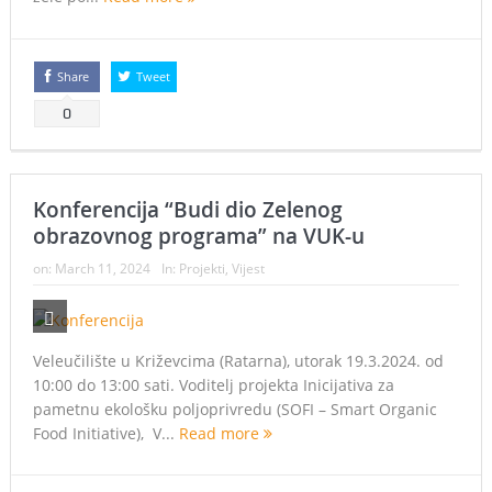
Share
Tweet
0
Konferencija “Budi dio Zelenog
obrazovnog programa” na VUK-u
on:
March 11, 2024
In:
Projekti
,
Vijest
Veleučilište u Križevcima (Ratarna), utorak 19.3.2024. od
10:00 do 13:00 sati. Voditelj projekta Inicijativa za
pametnu ekološku poljoprivredu (SOFI – Smart Organic
Food Initiative), V...
Read more